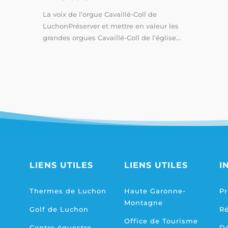
La voix de l’orgue Cavaillé-Coll de
LuchonPréserver et mettre en valeur les
grandes orgues Cavaillé-Coll de l’église...
LIENS UTILES
LIENS UTILES
I
Thermes de Luchon
Haute Garonne-
Pr
Montagne
Golf de Luchon
R
Office de Tourisme
Centre équestre
D