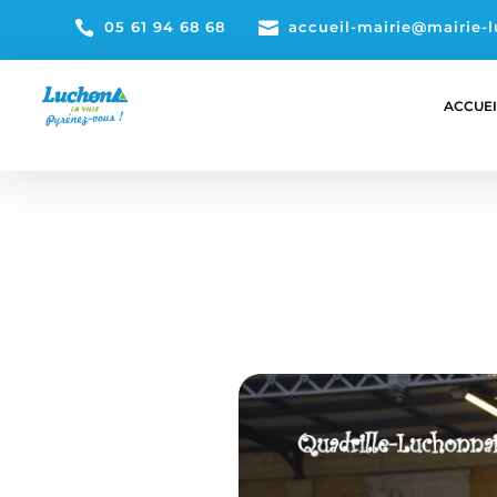

05 61 94 68 68

accueil-mairie@mairie-l
ACCUEI