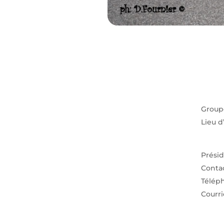
Groupe
Lieu d
Présid
Contac
Télép
Courri