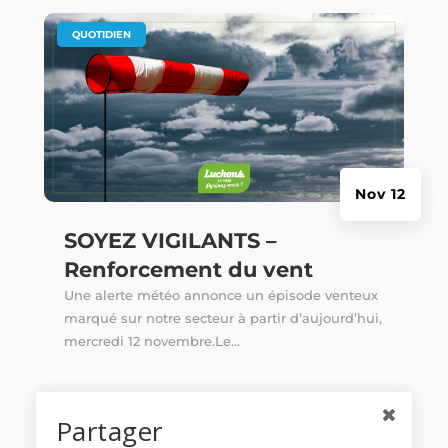
|
QUOTIDIEN
Nov 12
SOYEZ VIGILANTS –
Renforcement du vent
Une alerte météo annonce un épisode venteux
marqué sur notre secteur à partir d’aujourd’hui,
mercredi 12 novembre.Le...
Partager