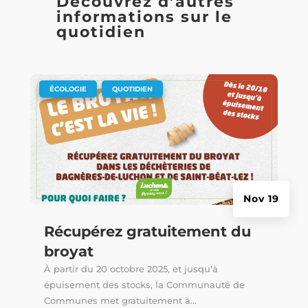
Découvrez d’autres
informations sur le
quotidien
|
,
ÉCOLOGIE
QUOTIDIEN
Nov 19
Récupérez gratuitement du
broyat
À partir du 20 octobre 2025, et jusqu’à
épuisement des stocks, la Communauté de
Communes met gratuitement à...