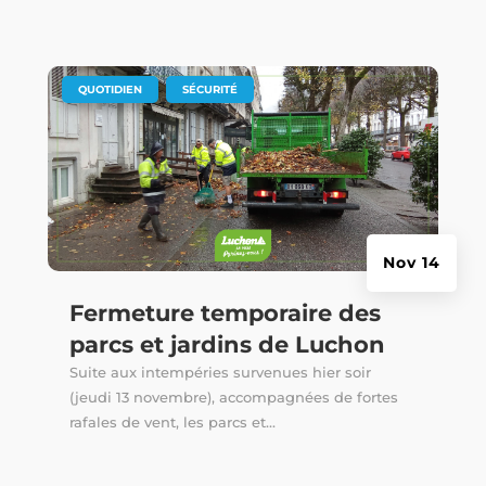
|
,
QUOTIDIEN
SÉCURITÉ
Nov 14
Fermeture temporaire des
parcs et jardins de Luchon
Suite aux intempéries survenues hier soir
(jeudi 13 novembre), accompagnées de fortes
rafales de vent, les parcs et...