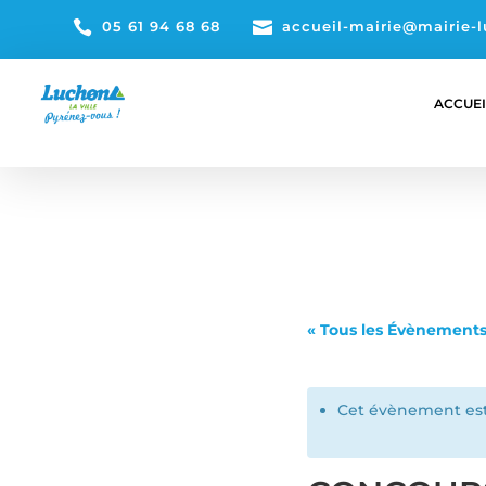

05 61 94 68 68

accueil-mairie@mairie-l
ACCUEI
« Tous les Évènement
Cet évènement est