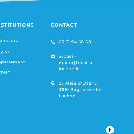
NSTITUTIONS
CONTACT
éfecture
05 61 94 68 68

égion
accueil-

épartement
mairie@mairie-
luchon.fr
CPHG
23 Allée d'Etigny,

31110 Bagnères-de-
Luchon