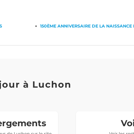
S
150ÈME ANNIVERSAIRE DE LA NAISSANCE
jour à Luchon
bergements
Voi
ys de Luchon sur le site
Voir les re