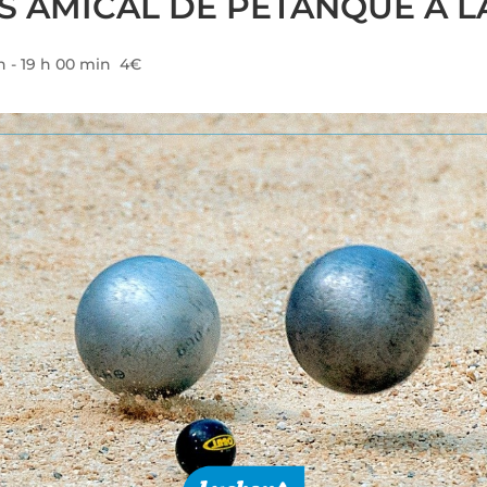
 AMICAL DE PÉTANQUE À L
n
-
19 h 00 min
4€