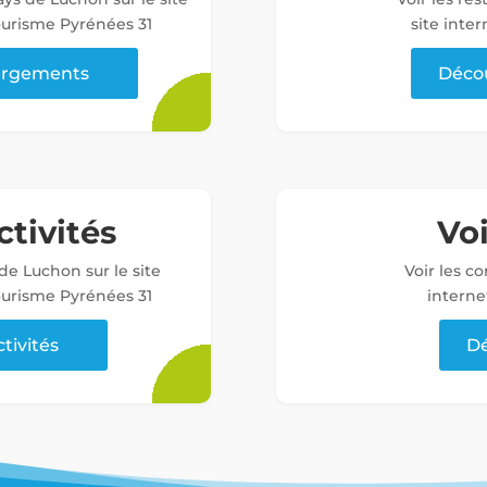
tourisme Pyrénées 31
site inter
bergements
Décou
ctivités
Vo
 de Luchon sur le site
Voir les c
tourisme Pyrénées 31
interne
ctivités
Dé