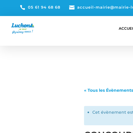

05 61 94 68 68

accueil-mairie@mairie-l
ACCUEI
« Tous les Évènement
Cet évènement est