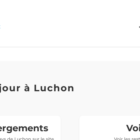
E
jour à Luchon
bergements
Voi
ys de Luchon sur le site
Voir les re