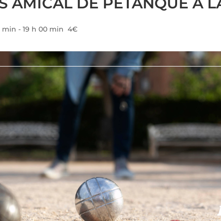
 AMICAL DE PÉTANQUE À L
0 min
-
19 h 00 min
4€