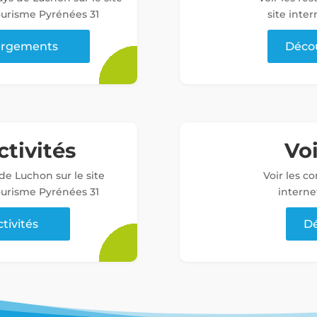
tourisme Pyrénées 31
site inter
bergements
Décou
ctivités
Vo
 de Luchon sur le site
Voir les c
tourisme Pyrénées 31
interne
ctivités
Dé