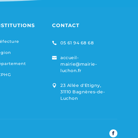
NSTITUTIONS
CONTACT
éfecture
05 61 94 68 68

égion
accueil-

épartement
mairie@mairie-
luchon.fr
CPHG
23 Allée d'Etigny,

31110 Bagnères-de-
Luchon