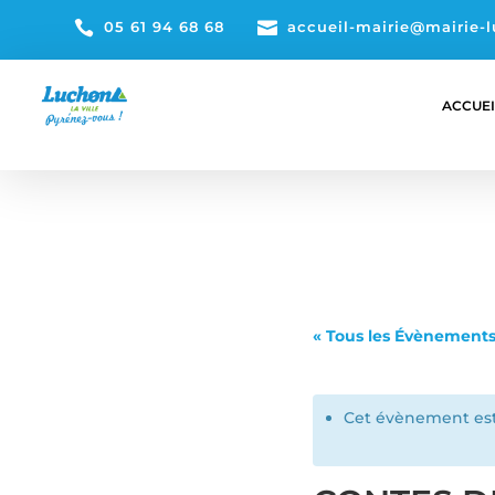

05 61 94 68 68

accueil-mairie@mairie-l
ACCUEI
« Tous les Évènement
Cet évènement est