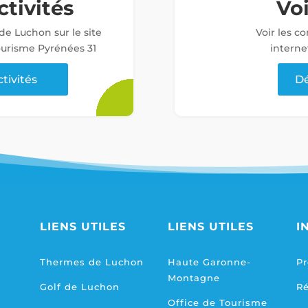
ctivités
Vo
 de Luchon sur le site
Voir les c
tourisme Pyrénées 31
interne
ctivités
Dé
LIENS UTILES
LIENS UTILES
I
Thermes de Luchon
Haute Garonne-
Pr
Montagne
Golf de Luchon
R
Office de Tourisme