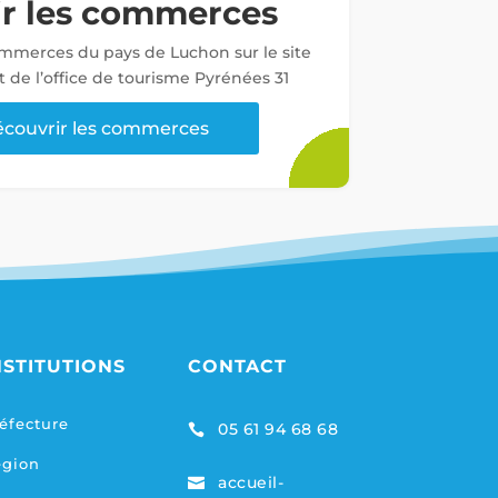
ir les commerces
ommerces du pays de Luchon sur le site
t de l’office de tourisme Pyrénées 31
couvrir les commerces
NSTITUTIONS
CONTACT
éfecture
05 61 94 68 68

égion
accueil-
