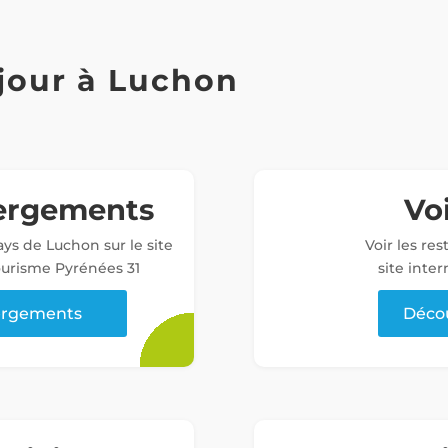
jour à Luchon
bergements
Voi
ys de Luchon sur le site
Voir les re
tourisme Pyrénées 31
site inter
bergements
Décou