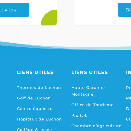
ctivités
Dé
LIENS UTILES
LIENS UTILES
I
Thermes de Luchon
Haute Garonne-
Pr
Montagne
Golf de Luchon
R
Office de Tourisme
Centre équestre
D
P.E.T.R.
Hôpitaux de Luchon
C
Chambre d’agriculture
Collège & Lycée