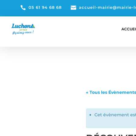

05 61 94 68 68

accueil-mairie@mairie-l
ACCUEI
« Tous les Évènement
Cet évènement est