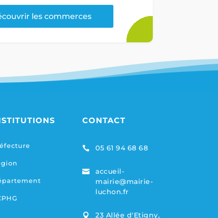
couvrir les commerces
NSTITUTIONS
CONTACT
éfecture
05 61 94 68 68

égion
accueil-

épartement
mairie@mairie-
luchon.fr
CPHG
23 Allée d'Etigny,
