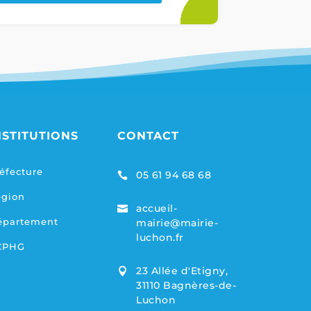
NSTITUTIONS
CONTACT
éfecture
05 61 94 68 68

égion
accueil-

épartement
mairie@mairie-
luchon.fr
CPHG
23 Allée d'Etigny,

31110 Bagnères-de-
Luchon