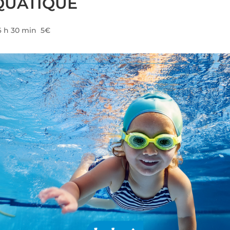
QUATIQUE
6 h 30 min
5€