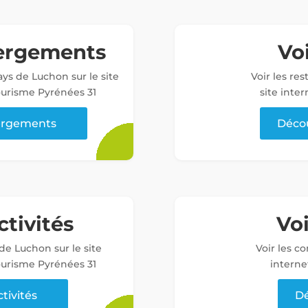
bergements
Voi
ys de Luchon sur le site
Voir les re
tourisme Pyrénées 31
site inter
bergements
Décou
ctivités
Vo
 de Luchon sur le site
Voir les c
tourisme Pyrénées 31
interne
ctivités
Dé