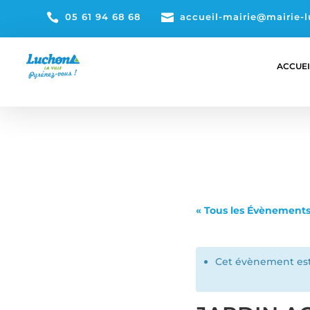

05 61 94 68 68

accueil-mairie@mairie-l
ACCUEI
« Tous les Évènement
Cet évènement est