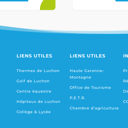
LIENS UTILES
LIENS UTILES
I
Thermes de Luchon
Haute Garonne-
Pr
Montagne
Golf de Luchon
R
Office de Tourisme
Centre équestre
D
P.E.T.R.
Hôpitaux de Luchon
C
Chambre d’agriculture
Collège & Lycée