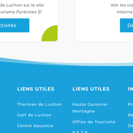
 de Luchon sur le site
Voir les c
tourisme Pyrénées 31
interne
ctivités
Dé
LIENS UTILES
LIENS UTILES
I
Thermes de Luchon
Haute Garonne-
Pr
Montagne
Golf de Luchon
R
Office de Tourisme
Centre équestre
D
P.E.T.R.