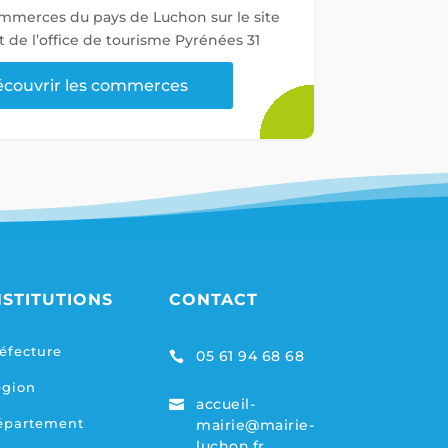
ommerces du pays de Luchon sur le site
t de l’office de tourisme Pyrénées 31
couvrir les commerces
NSTITUTIONS
CONTACT
éfecture
05 61 94 68 68

égion
accueil-

épartement
mairie@mairie-
luchon.fr