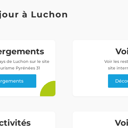
jour à Luchon
bergements
Voi
ys de Luchon sur le site
Voir les re
tourisme Pyrénées 31
site inter
bergements
Décou
ctivités
Vo