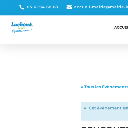

05 61 94 68 68

accueil-mairie@mairie-l
ACCUEI
« Tous les Évènement
Cet évènement est