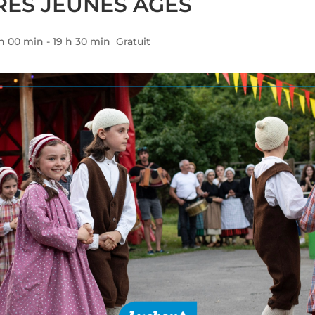
ES JEUNES ÂGES
h 00 min
-
19 h 30 min
Gratuit