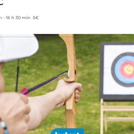
C
in
-
16 h 30 min
5€