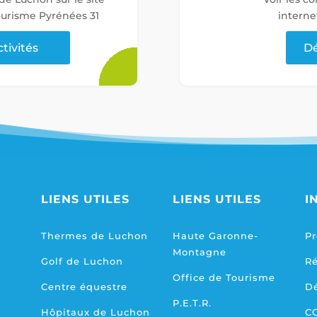
tourisme Pyrénées 31
interne
ctivités
Dé
LIENS UTILES
LIENS UTILES
I
Thermes de Luchon
Haute Garonne-
Pr
Montagne
Golf de Luchon
R
Office de Tourisme
Centre équestre
D
P.E.T.R.
Hôpitaux de Luchon
C