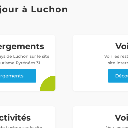
jour à Luchon
bergements
Voi
ys de Luchon sur le site
Voir les re
tourisme Pyrénées 31
site inter
bergements
Décou
ctivités
Vo
 de Luchon sur le site
Voir les c