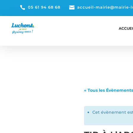

05 61 94 68 68

accueil-mairie@mairie-l
ACCUEI
« Tous les Évènement
Cet évènement est