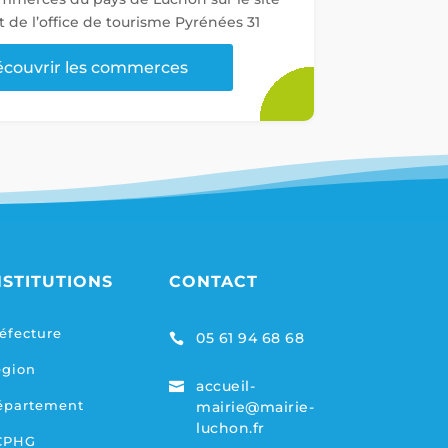
t de l’office de tourisme Pyrénées 31
couvrir les commerces
NSTITUTIONS
CONTACT
éfecture
05 61 94 68 68

égion
accueil-

épartement
mairie@mairie-
luchon.fr
CPHG