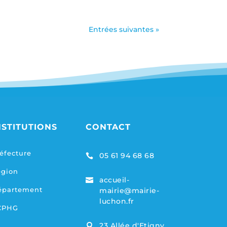
Entrées suivantes »
NSTITUTIONS
CONTACT
éfecture
05 61 94 68 68

égion
accueil-

épartement
mairie@mairie-
luchon.fr
CPHG
23 Allée d'Etigny,
