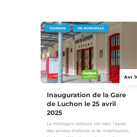
|
,
TOURISME
VIE MUNICIPALE
Avr 
Inauguration de la Gare
de Luchon le 25 avril
2025
La montagne retrouve son train ! Après
des années d’attente et de mobilisation,