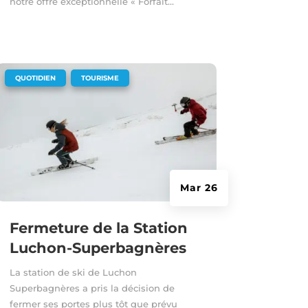
notre offre exceptionnelle « Forfait...
|
,
QUOTIDIEN
TOURISME
Mar 26
Fermeture de la Station
Luchon-Superbagnères
La station de ski de Luchon
Superbagnères a pris la décision de
fermer ses portes plus tôt que prévu