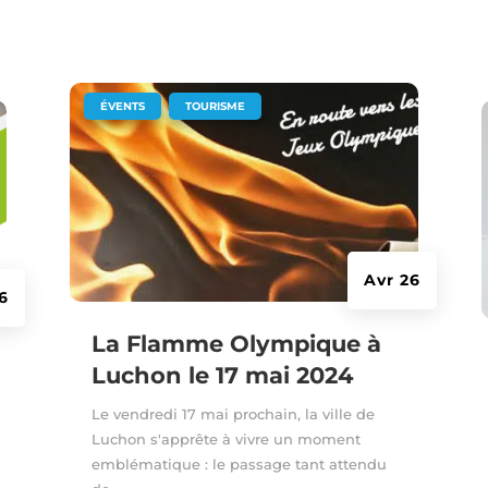
|
,
ÉVENTS
TOURISME
Avr 26
16
La Flamme Olympique à
Luchon le 17 mai 2024
Le vendredi 17 mai prochain, la ville de
Luchon s'apprête à vivre un moment
emblématique : le passage tant attendu