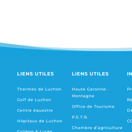
LIENS UTILES
LIENS UTILES
I
Thermes de Luchon
Haute Garonne-
Pr
Montagne
Golf de Luchon
R
Office de Tourisme
Centre équestre
D
P.E.T.R.
Hôpitaux de Luchon
C
Chambre d’agriculture
Collège & Lycée