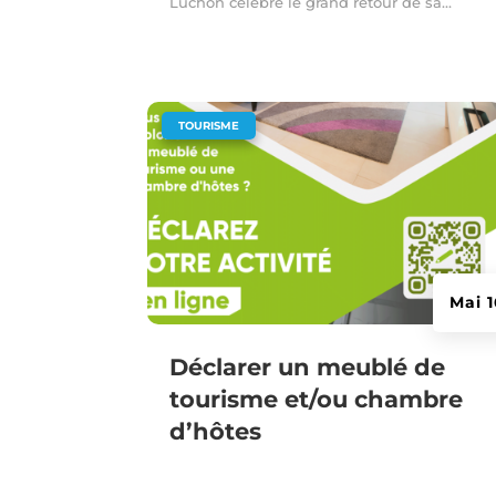
Luchon célèbre le grand retour de sa...
|
TOURISME
Mai 
Déclarer un meublé de
tourisme et/ou chambre
d’hôtes