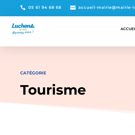

05 61 94 68 68

accueil-mairie@mairie-l
ACCUEI
CATÉGORIE
Tourisme