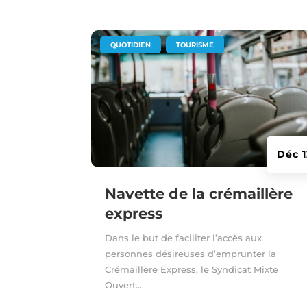
|
,
QUOTIDIEN
TOURISME
Déc 1
Navette de la crémaillère
express
Dans le but de faciliter l’accès aux
personnes désireuses d’emprunter la
Crémaillère Express, le Syndicat Mixte
Ouvert...