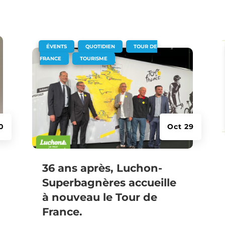
|
,
,
ÉVENTS
QUOTIDIEN
TOUR DE
,
FRANCE
TOURISME
10
Oct 29
36 ans après, Luchon-
Superbagnères accueille
à nouveau le Tour de
France.