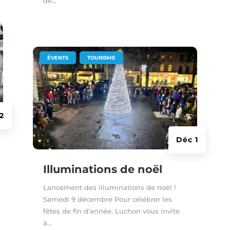
de...
|
,
ÉVENTS
TOURISME
2
Déc 1
Illuminations de noël
Lancement des illuminations de noël !
Samedi 9 décembre Pour célébrer les
fêtes de fin d’année, Luchon vous invite
à...