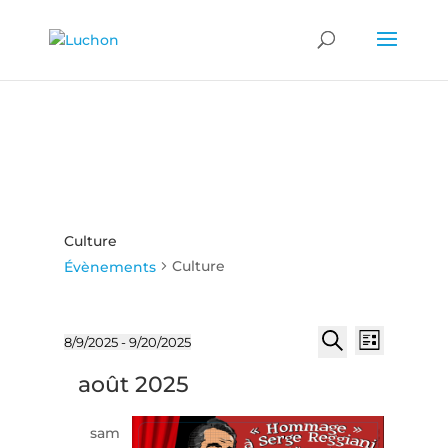
Culture
Culture
Évènements
Recherch
Naviga
Évènements
8/9/2025
 - 
9/20/2025
Liste
de
et
Sélectionnez
Recherche
vues
août 2025
une
navigatio
Évène
date.
de
sam
vues