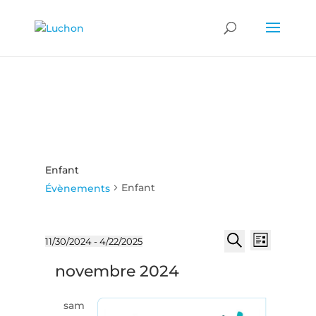
Enfant
Enfant
Évènements
Recherch
Naviga
Évènements
11/30/2024
 - 
4/22/2025
Liste
de
et
Sélectionnez
Recherche
vues
novembre 2024
une
navigatio
Évène
date.
de
sam
vues