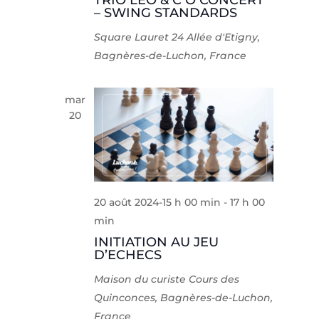
TRIO LEO & C O CONCERT
– SWING STANDARDS
Square Lauret
24 Allée d'Etigny,
Bagnères-de-Luchon, France
mar
20
20 août 2024-15 h 00 min
-
17 h 00
min
INITIATION AU JEU
D’ECHECS
Maison du curiste
Cours des
Quinconces, Bagnères-de-Luchon,
France