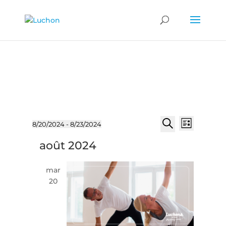
Évènements
Recherch
Naviga
8/20/2024
 - 
8/23/2024
Liste
de
et
Sélectionnez
Recherche
vues
août 2024
une
navigatio
Évène
date.
de
mar
vues
20
Évèneme