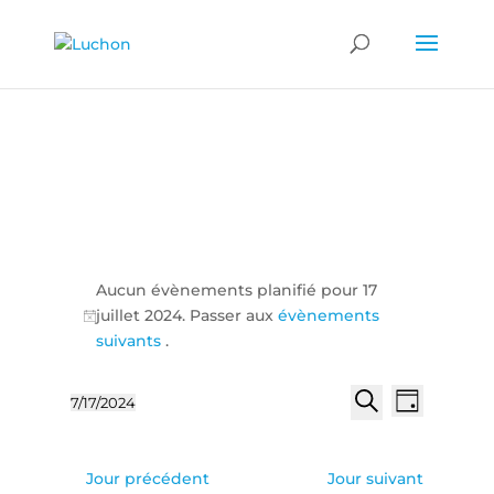
Évènements
Aucun évènements planifié pour 17
for
juillet 2024. Passer aux
évènements
17
Notice
suivants
.
juillet
Recherch
Naviga
2024
7/17/2024
Jour
de
et
Sélectionnez
Recherche
vues
une
navigatio
Évène
date.
de
Jour précédent
Jour suivant