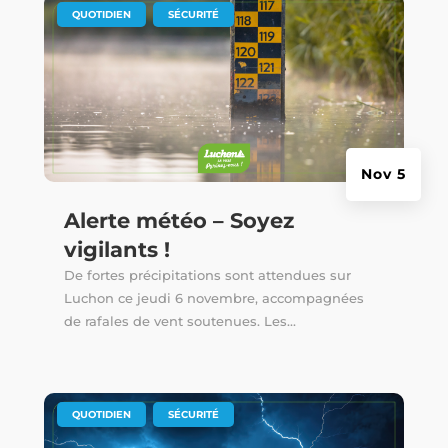
|
,
QUOTIDIEN
SÉCURITÉ
Nov 5
Alerte météo – Soyez
vigilants !
De fortes précipitations sont attendues sur
Luchon ce jeudi 6 novembre, accompagnées
de rafales de vent soutenues. Les...
|
,
QUOTIDIEN
SÉCURITÉ