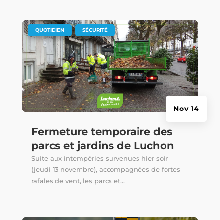
|
,
QUOTIDIEN
SÉCURITÉ
Nov 14
Fermeture temporaire des
parcs et jardins de Luchon
Suite aux intempéries survenues hier soir
(jeudi 13 novembre), accompagnées de fortes
rafales de vent, les parcs et...