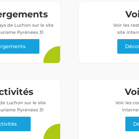
bergements
Voi
ys de Luchon sur le site
Voir les re
tourisme Pyrénées 31
site inter
bergements
Décou
ctivités
Vo
 de Luchon sur le site
Voir les c
tourisme Pyrénées 31
interne
ctivités
Dé