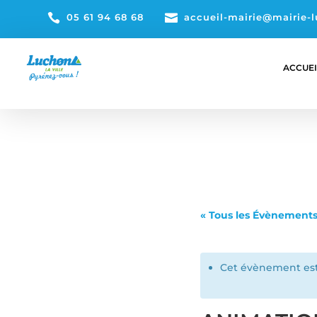

05 61 94 68 68

accueil-mairie@mairie-l
ACCUEI
« Tous les Évènement
Cet évènement est