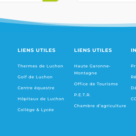
LIENS UTILES
LIENS UTILES
I
Thermes de Luchon
Haute Garonne-
Pr
Montagne
Golf de Luchon
R
Office de Tourisme
Centre équestre
D
P.E.T.R.
Hôpitaux de Luchon
C
Chambre d’agriculture
Collège & Lycée