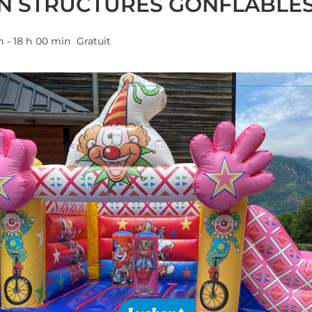
N STRUCTURES GONFLABLE
n
-
18 h 00 min
Gratuit