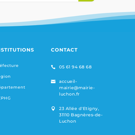
NSTITUTIONS
CONTACT
éfecture
05 61 94 68 68

égion
accueil-

épartement
mairie@mairie-
luchon.fr
CPHG
23 Allée d'Etigny,

31110 Bagnères-de-
Luchon