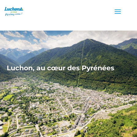
Luchon, a
u cœur des Pyrénées