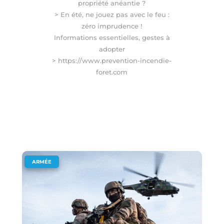
propriété anéantie ?
> En été, ne jouez pas avec le feu :
zéro imprudence !
Informations essentielles, gestes à
adopter
>
https://www.prevention-incendie-
foret.com
ARMÉE