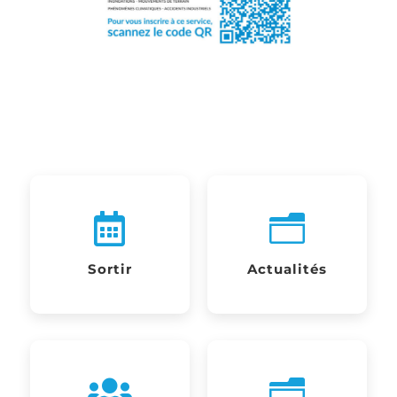
n

Sortir
Actualités
n
