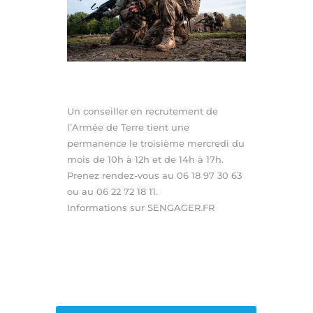
Un conseiller en recrutement de
l’Armée de Terre tient une
permanence le troisième mercredi du
mois de 10h à 12h et de 14h à 17h.
Prenez rendez-vous au 06 18 97 30 63
ou au 06 22 72 18 11.
Informations sur
SENGAGER.FR