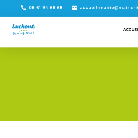

05 61 94 68 68

accueil-mairie@mairie-l
ACCUEI