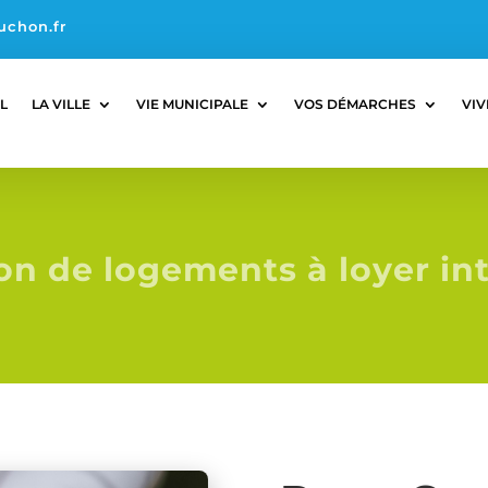
uchon.fr
L
LA VILLE
VIE MUNICIPALE
VOS DÉMARCHES
VIV
on de logements à loyer in