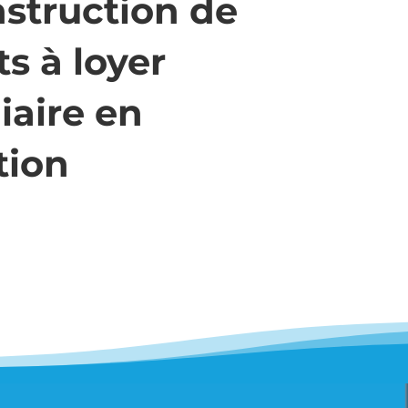
struction de
s à loyer
iaire en
tion