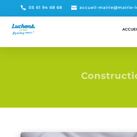

05 61 94 68 68

accueil-mairie@mairie-l
ACCUEI
Constructi