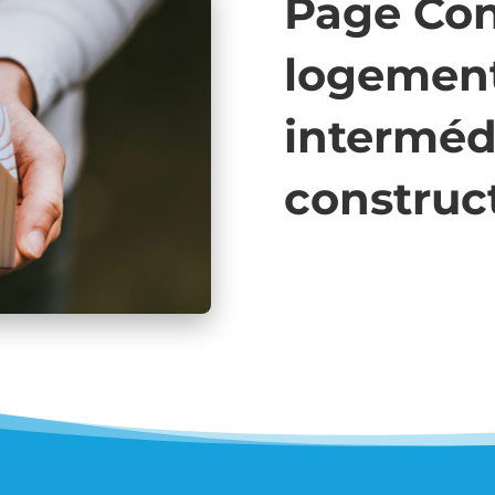
Page Con
logement
interméd
construc