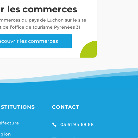
ir les commerces
ommerces du pays de Luchon sur le site
t de l’office de tourisme Pyrénées 31
couvrir les commerces
NSTITUTIONS
CONTACT
éfecture
05 61 94 68 68

égion