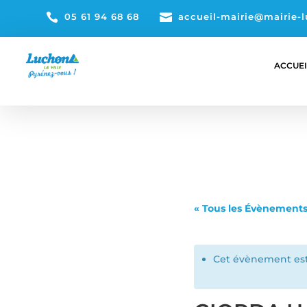

05 61 94 68 68

accueil-mairie@mairie-l
ACCUEI
« Tous les Évènement
Cet évènement est