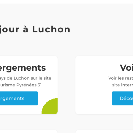
jour à Luchon
bergements
Voi
ys de Luchon sur le site
Voir les re
tourisme Pyrénées 31
site inter
bergements
Décou