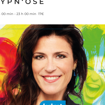
 P N ‘ O S E
h 00 min
-
23 h 00 min
17€