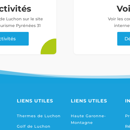
ctivités
Vo
 de Luchon sur le site
Voir les c
tourisme Pyrénées 31
interne
ctivités
Dé
LIENS UTILES
LIENS UTILES
I
Thermes de Luchon
Haute Garonne-
Pr
Montagne
Golf de Luchon
R