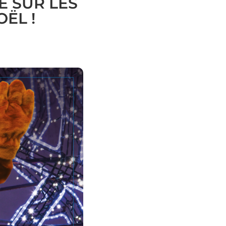
 SUR LES
ËL !