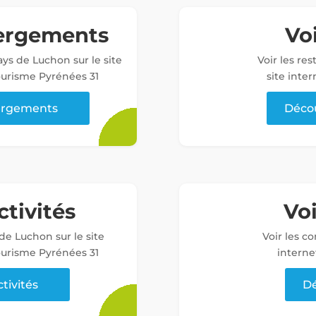
bergements
Voi
ys de Luchon sur le site
Voir les re
tourisme Pyrénées 31
site inter
bergements
Décou
ctivités
Vo
 de Luchon sur le site
Voir les c
tourisme Pyrénées 31
interne
ctivités
Dé