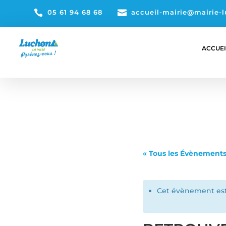

05 61 94 68 68

accueil-mairie@mairie-l
ACCUEI
« Tous les Évènement
Cet évènement est