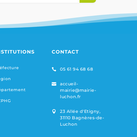
NSTITUTIONS
CONTACT
éfecture
05 61 94 68 68

égion
accueil-

épartement
mairie@mairie-
luchon.fr
CPHG
23 Allée d'Etigny,

31110 Bagnères-de-
Luchon