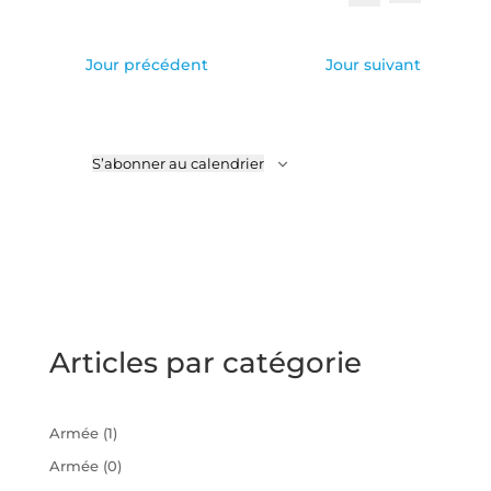
de
et
Sélectionnez
Recherche
vues
une
navigatio
Évène
date.
de
Jour précédent
Jour suivant
vues
Évèneme
S’abonner au calendrier
Articles par catégorie
Armée
(1)
Armée
(0)