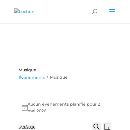
Musique
Musique
Évènements
Évènements
for
Aucun évènements planifié pour 21
Notice
mai 2026.
21
mai
Recherch
Naviga
2026
5/21/2026
Jour