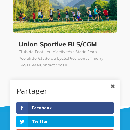
Union Sportive BLS/CGM
Club de FootLieu d’activités : Stade Jean
Peyrafitte /stade du LycéePrésident : Thierry
CASTERANContact : Yoan...
Partager
Facebook
Twitter
© Copyright Ville de Luchon