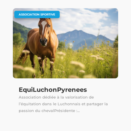
ASSOCIATION SPORTIVE
EquiLuchonPyrenees
Association dédiée à la valorisation de
l’équitation dans le Luchonnais et partager la
passion du chevalPrésidente :...