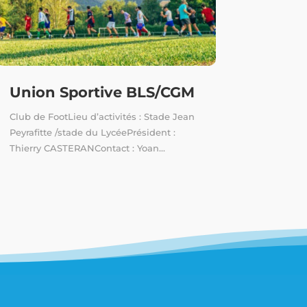
Union Sportive BLS/CGM
Club de FootLieu d’activités : Stade Jean
Peyrafitte /stade du LycéePrésident :
Thierry CASTERANContact : Yoan...