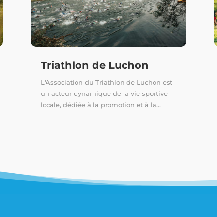
Triathlon de Luchon
L'Association du Triathlon de Luchon est
un acteur dynamique de la vie sportive
locale, dédiée à la promotion et à la...