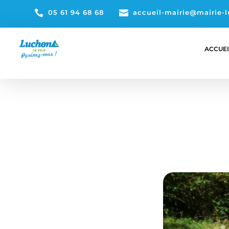

05 61 94 68 68

accueil-mairie@mairie-l
ACCUEI