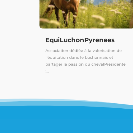
EquiLuchonPyrenees
Association dédiée à la valorisation de
l’équitation dans le Luchonnais et
partager la passion du chevalPrésidente
:...