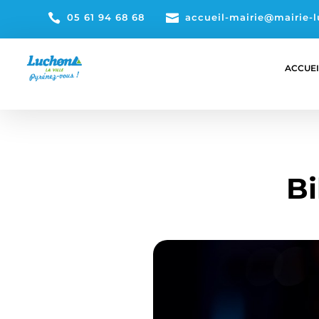

05 61 94 68 68

accueil-mairie@mairie-l
ACCUEI
Bi