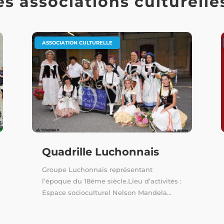
s associations culturelle
ASSOCIATION CULTURELLE
Quadrille Luchonnais
Groupe Luchonnais représentant
l’époque du 18ème siècle.Lieu d’activités :
Espace socioculturel Nelson Mandela...