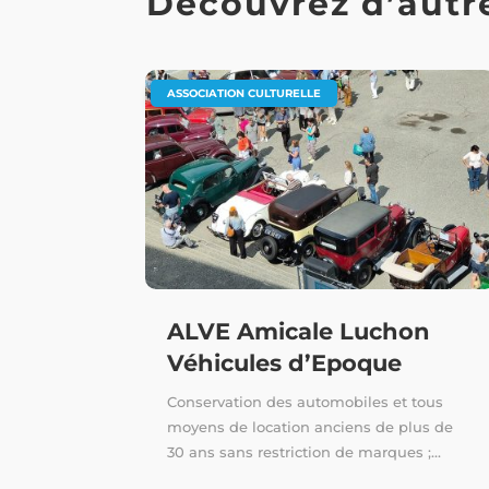
Découvrez d’autre
ASSOCIATION CULTURELLE
ALVE Amicale Luchon
Véhicules d’Epoque
Conservation des automobiles et tous
moyens de location anciens de plus de
30 ans sans restriction de marques ;...