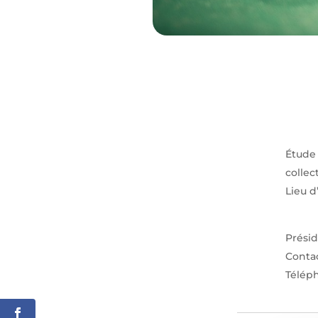
Étude 
collec
Lieu d
Prési
Conta
Télép