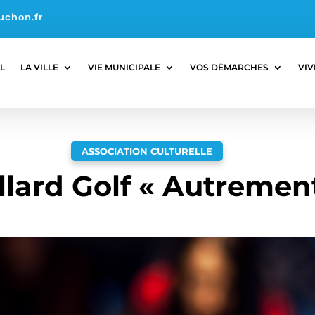
uchon.fr
L
LA VILLE
VIE MUNICIPALE
VOS DÉMARCHES
VIV
ASSOCIATION CULTURELLE
llard Golf « Autremen