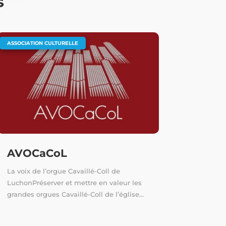
s
ASSOCIATION CULTURELLE
AVOCaCoL
La voix de l’orgue Cavaillé-Coll de
LuchonPréserver et mettre en valeur les
grandes orgues Cavaillé-Coll de l’église...