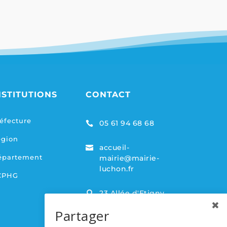
NSTITUTIONS
CONTACT
éfecture
05 61 94 68 68

égion
accueil-

épartement
mairie@mairie-
luchon.fr
CPHG
23 Allée d'Etigny,

31110 Bagnères-de-
Partager
Luchon