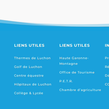
LIENS UTILES
LIENS UTILES
I
Thermes de Luchon
Haute Garonne-
Pr
Montagne
Golf de Luchon
R
Office de Tourisme
Centre équestre
D
P.E.T.R.
Hôpitaux de Luchon
C
Chambre d’agriculture
Collège & Lycée