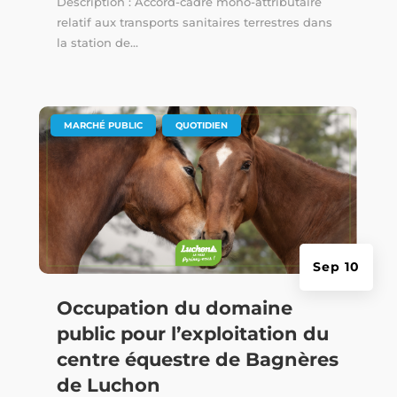
Description : Accord-cadre mono-attributaire
relatif aux transports sanitaires terrestres dans
la station de...
|
,
MARCHÉ PUBLIC
QUOTIDIEN
Sep 10
Occupation du domaine
public pour l’exploitation du
centre équestre de Bagnères
de Luchon