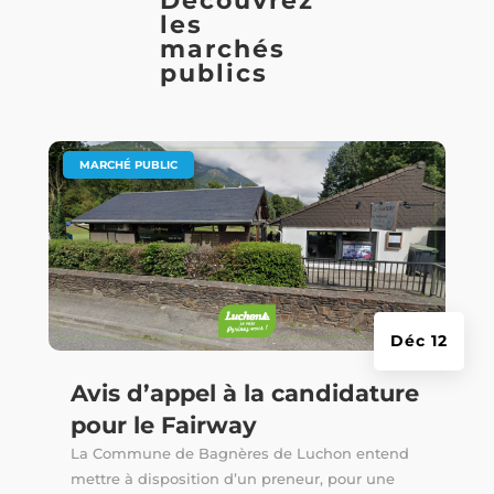
Découvrez
les
marchés
publics
|
MARCHÉ PUBLIC
Déc 12
Avis d’appel à la candidature
pour le Fairway
La Commune de Bagnères de Luchon entend
mettre à disposition d’un preneur, pour une