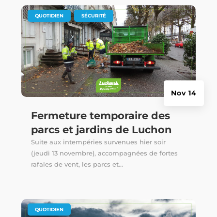
|
,
QUOTIDIEN
SÉCURITÉ
Nov 14
Fermeture temporaire des
parcs et jardins de Luchon
Suite aux intempéries survenues hier soir
(jeudi 13 novembre), accompagnées de fortes
rafales de vent, les parcs et...
|
QUOTIDIEN