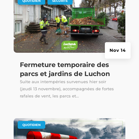
|
,
QUOTIDIEN
SÉCURITÉ
Nov 14
Fermeture temporaire des
parcs et jardins de Luchon
Suite aux intempéries survenues hier soir
(jeudi 13 novembre), accompagnées de fortes
rafales de vent, les parcs et...
|
QUOTIDIEN