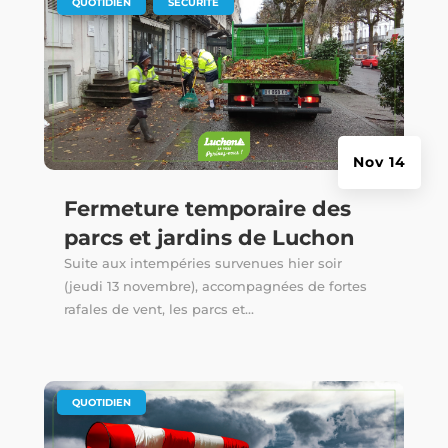
|
,
QUOTIDIEN
SÉCURITÉ
Nov 14
Fermeture temporaire des
parcs et jardins de Luchon
Suite aux intempéries survenues hier soir
(jeudi 13 novembre), accompagnées de fortes
rafales de vent, les parcs et...
|
QUOTIDIEN