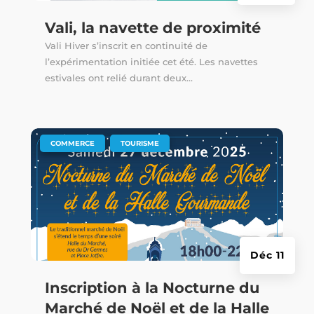
Vali, la navette de proximité
Vali Hiver s’inscrit en continuité de
l’expérimentation initiée cet été. Les navettes
estivales ont relié durant deux...
|
,
COMMERCE
TOURISME
Déc 11
Inscription à la Nocturne du
Marché de Noël et de la Halle