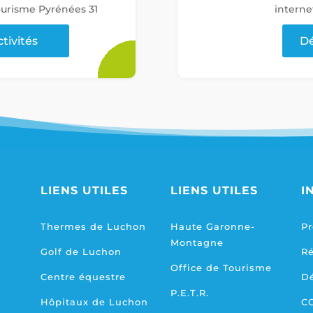
tourisme Pyrénées 31
interne
ctivités
Dé
LIENS UTILES
LIENS UTILES
I
Thermes de Luchon
Haute Garonne-
Pr
Montagne
Golf de Luchon
R
Office de Tourisme
Centre équestre
D
P.E.T.R.
Hôpitaux de Luchon
C