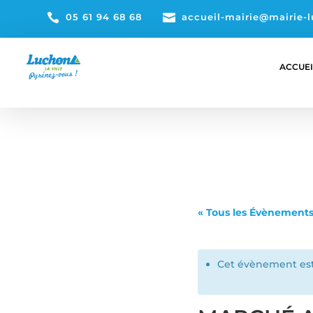

05 61 94 68 68

accueil-mairie@mairie-l
ACCUEI
« Tous les Évènement
Cet évènement est