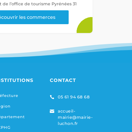
t de l’office de tourisme Pyrénées 31
couvrir les commerces
NSTITUTIONS
CONTACT
éfecture
05 61 94 68 68

égion
accueil-

épartement
mairie@mairie-
luchon.fr
CPHG