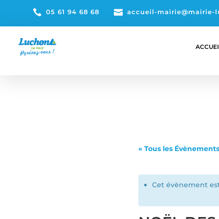

05 61 94 68 68

accueil-mairie@mairie-l
ACCUEI
« Tous les Évènement
Cet évènement est