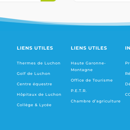
LIENS UTILES
LIENS UTILES
I
Thermes de Luchon
Haute Garonne-
Pr
Montagne
Golf de Luchon
R
Office de Tourisme
Centre équestre
D
P.E.T.R.
Hôpitaux de Luchon
C
Chambre d’agriculture
Collège & Lycée