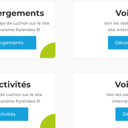
bergements
Voi
ys de Luchon sur le site
Voir les re
tourisme Pyrénées 31
site inter
bergements
Décou
ctivités
Vo
 de Luchon sur le site
Voir les c
tourisme Pyrénées 31
interne
ctivités
Dé