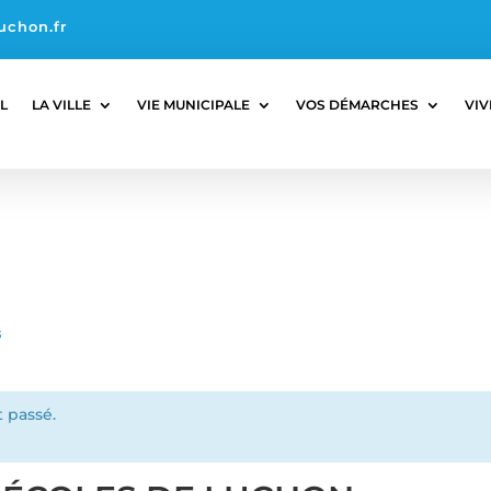
uchon.fr
L
LA VILLE
VIE MUNICIPALE
VOS DÉMARCHES
VIV
s
 passé.