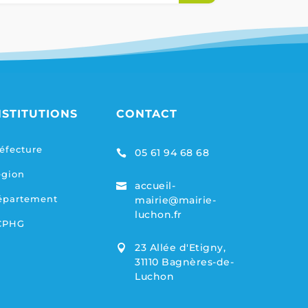
NSTITUTIONS
CONTACT
éfecture
05 61 94 68 68

égion
accueil-

épartement
mairie@mairie-
luchon.fr
CPHG
23 Allée d'Etigny,

31110 Bagnères-de-
Luchon