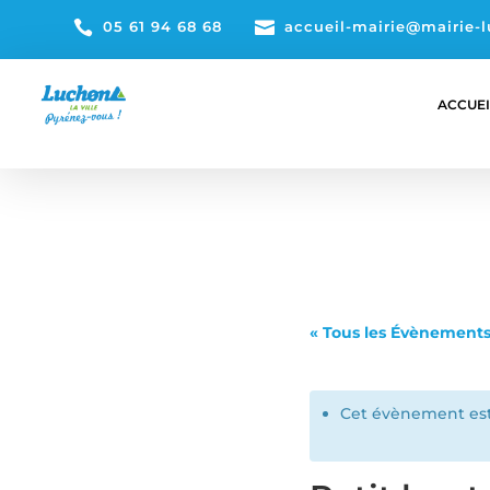

05 61 94 68 68

accueil-mairie@mairie-l
ACCUEI
« Tous les Évènement
Cet évènement est