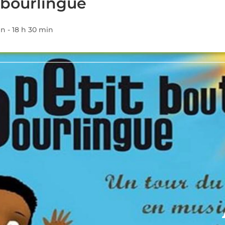
 bourlingue
in
-
18 h 30 min