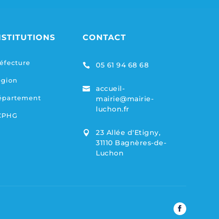
NSTITUTIONS
CONTACT
éfecture
05 61 94 68 68

égion
accueil-

épartement
mairie@mairie-
luchon.fr
CPHG
23 Allée d'Etigny,

31110 Bagnères-de-
Luchon