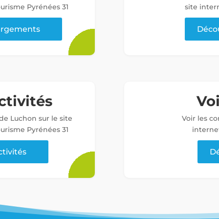
tourisme Pyrénées 31
site inter
bergements
Décou
ctivités
Vo
 de Luchon sur le site
Voir les c
tourisme Pyrénées 31
interne
ctivités
Dé