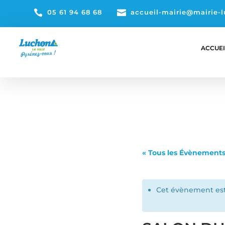

05 61 94 68 68

accueil-mairie@mairie-l
ACCUEI
« Tous les Évènement
Cet évènement est