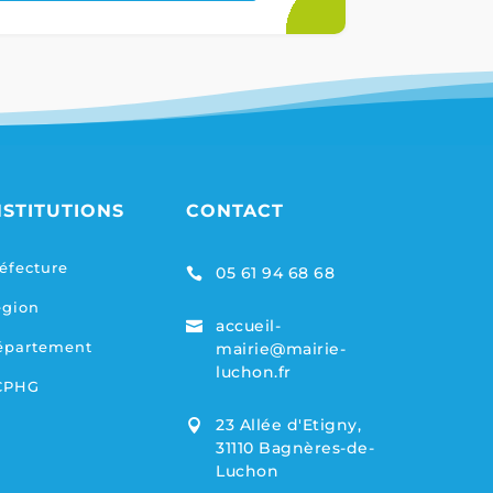
NSTITUTIONS
CONTACT
éfecture
05 61 94 68 68

égion
accueil-

épartement
mairie@mairie-
luchon.fr
CPHG
23 Allée d'Etigny,

31110 Bagnères-de-
Luchon