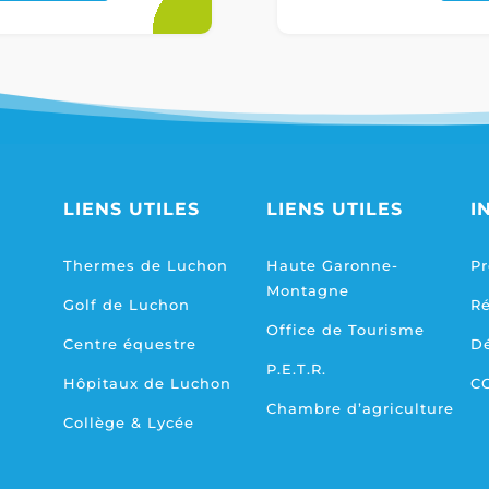
LIENS UTILES
LIENS UTILES
I
Thermes de Luchon
Haute Garonne-
Pr
Montagne
Golf de Luchon
R
Office de Tourisme
Centre équestre
D
P.E.T.R.
Hôpitaux de Luchon
C
Chambre d’agriculture
Collège & Lycée