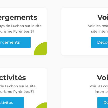
bergements
Voi
ys de Luchon sur le site
Voir les re
tourisme Pyrénées 31
site inter
bergements
Décou
ctivités
Vo
 de Luchon sur le site
Voir les c
tourisme Pyrénées 31
interne
ctivités
Dé