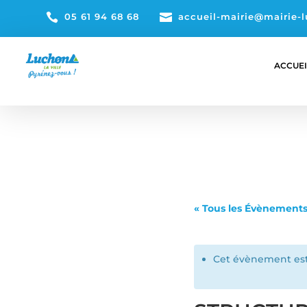

05 61 94 68 68

accueil-mairie@mairie-l
ACCUEI
« Tous les Évènement
Cet évènement est