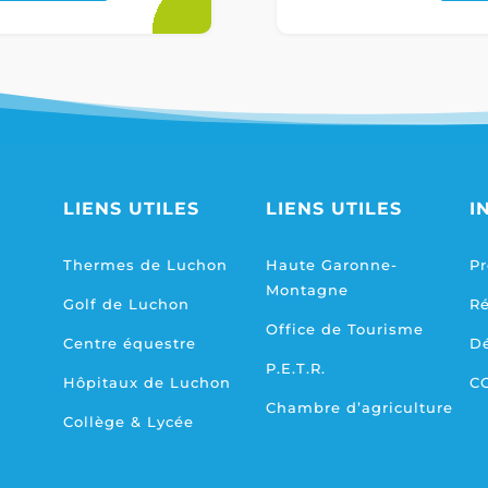
LIENS UTILES
LIENS UTILES
I
Thermes de Luchon
Haute Garonne-
Pr
Montagne
Golf de Luchon
R
Office de Tourisme
Centre équestre
D
P.E.T.R.
Hôpitaux de Luchon
C
Chambre d’agriculture
Collège & Lycée