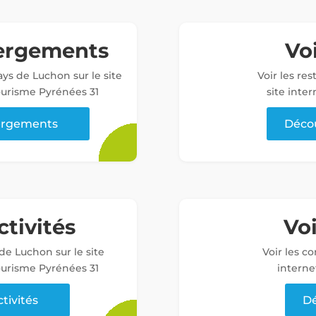
bergements
Voi
ys de Luchon sur le site
Voir les re
tourisme Pyrénées 31
site inter
bergements
Décou
ctivités
Vo
 de Luchon sur le site
Voir les c
tourisme Pyrénées 31
interne
ctivités
Dé