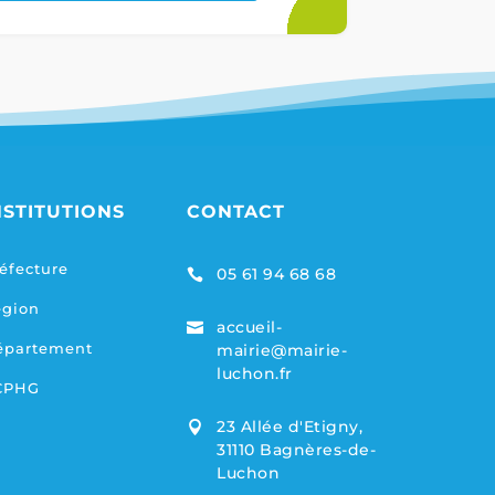
NSTITUTIONS
CONTACT
éfecture
05 61 94 68 68

égion
accueil-

épartement
mairie@mairie-
luchon.fr
CPHG
23 Allée d'Etigny,

31110 Bagnères-de-
Luchon