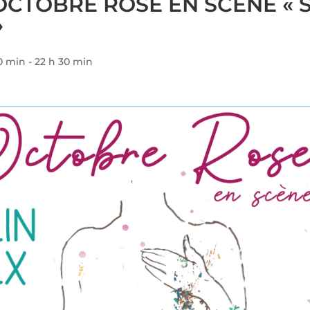
CTOBRE ROSE EN SCÈNE « S
»
0 min
-
22 h 30 min