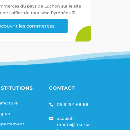
ommerces du pays de Luchon sur le site
t de l’office de tourisme Pyrénées 31
couvrir les commerces
NSTITUTIONS
CONTACT
éfecture
05 61 94 68 68

égion
accueil-

épartement
mairie@mairie-