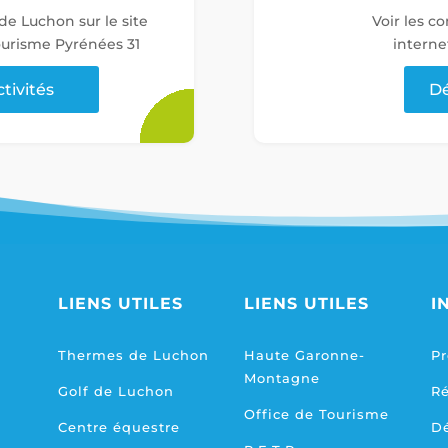
 de Luchon sur le site
Voir les c
tourisme Pyrénées 31
interne
ctivités
Dé
LIENS UTILES
LIENS UTILES
I
Thermes de Luchon
Haute Garonne-
Pr
Montagne
Golf de Luchon
R
Office de Tourisme
Centre équestre
D