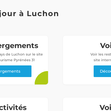
jour à Luchon
bergements
Voi
ys de Luchon sur le site
Voir les re
tourisme Pyrénées 31
site inter
bergements
Décou
ctivités
Vo