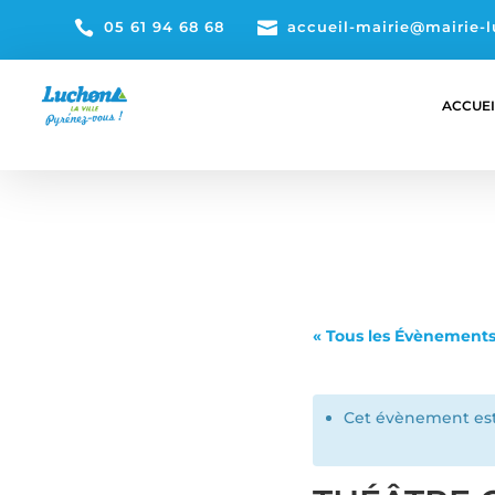

05 61 94 68 68

accueil-mairie@mairie-l
ACCUEI
« Tous les Évènement
Cet évènement est