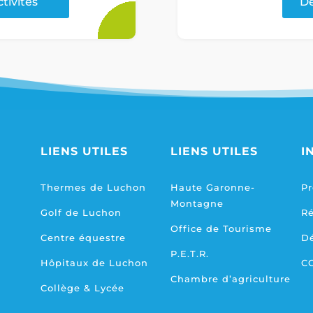
ctivités
Dé
LIENS UTILES
LIENS UTILES
I
Thermes de Luchon
Haute Garonne-
Pr
Montagne
Golf de Luchon
R
Office de Tourisme
Centre équestre
D
P.E.T.R.
Hôpitaux de Luchon
C
Chambre d’agriculture
Collège & Lycée