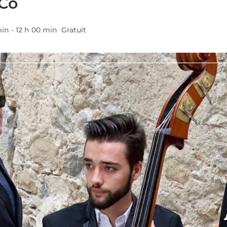
 Co
min
-
12 h 00 min
Gratuit