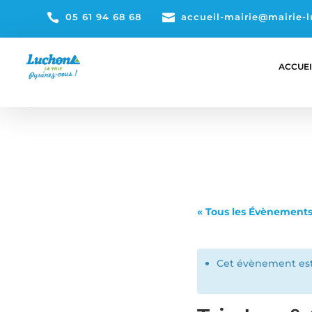

05 61 94 68 68

accueil-mairie@mairie-l
ACCUEI
« Tous les Évènement
Cet évènement est