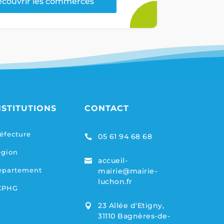
couvrir les commerces
NSTITUTIONS
CONTACT
éfecture
05 61 94 68 68

égion
accueil-

épartement
mairie@mairie-
luchon.fr
CPHG
23 Allée d'Etigny,

31110 Bagnères-de-