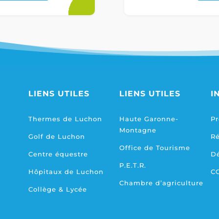
LIENS UTILES
LIENS UTILES
I
Thermes de Luchon
Haute Garonne-
Pr
Montagne
Golf de Luchon
R
Office de Tourisme
Centre équestre
D
P.E.T.R.
Hôpitaux de Luchon
C
Chambre d’agriculture
Collège & Lycée