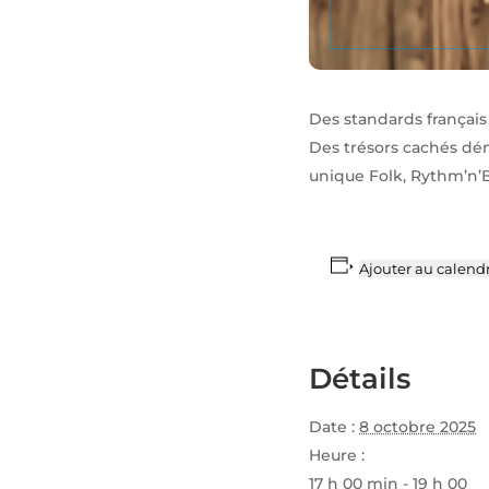
Des standards français
Des trésors cachés dén
unique Folk, Rythm’n’Bl
Ajouter au calendr
Détails
Date :
8 octobre 2025
Heure :
17 h 00 min - 19 h 00