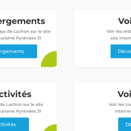
bergements
Voi
ys de Luchon sur le site
Voir les re
tourisme Pyrénées 31
site inter
bergements
Décou
ctivités
Vo
 de Luchon sur le site
Voir les c
tourisme Pyrénées 31
interne
ctivités
Dé