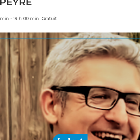
APEYRE
 min
-
19 h 00 min
Gratuit