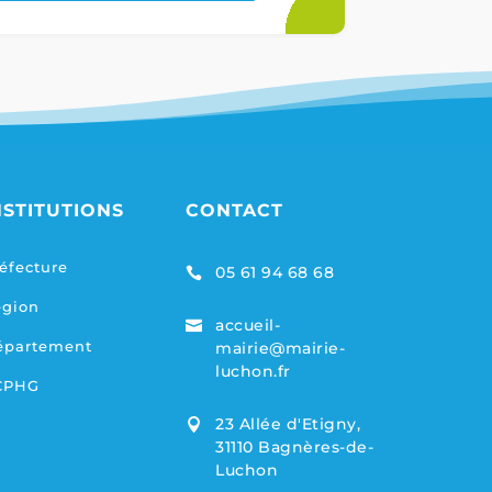
NSTITUTIONS
CONTACT
éfecture
05 61 94 68 68

égion
accueil-

épartement
mairie@mairie-
luchon.fr
CPHG
23 Allée d'Etigny,

31110 Bagnères-de-
Luchon