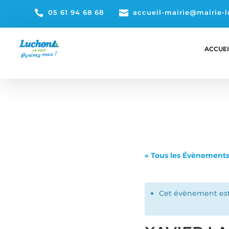

05 61 94 68 68

accueil-mairie@mairie-l
ACCUEI
« Tous les Évènement
Cet évènement est