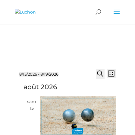
Évènements
Recherch
Naviga
8/15/2026
 - 
8/19/2026
Liste
de
et
Sélectionnez
Recherche
vues
août 2026
une
navigatio
Évène
date.
de
sam
vues
15
Évèneme