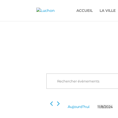
ACCUEIL
LA VILLE
Recherche
Évènements
et
for
Saisir
navigation
mot-
8
de
clé.
novembre
Rechercher
vues
2024
Évènements
Évènements
Aujourd’hui
11/8/2024
par
Sélectionn
mot-
une