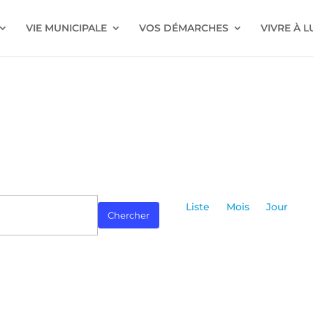
VIE MUNICIPALE
VOS DÉMARCHES
VIVRE À 
Navigatio
de
Liste
Mois
Jour
Chercher
vues
Évènemen
ez