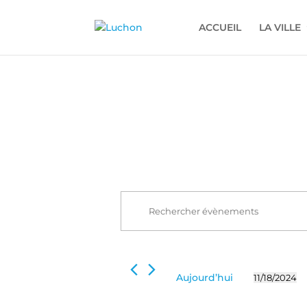
ACCUEIL
LA VILLE
Recherche
Évènements
et
for
Saisir
navigation
mot-
18
de
clé.
novembre
Rechercher
vues
2024
Évènements
Évènements
Aujourd’hui
11/18/2024
par
Sélectionn
mot-
une