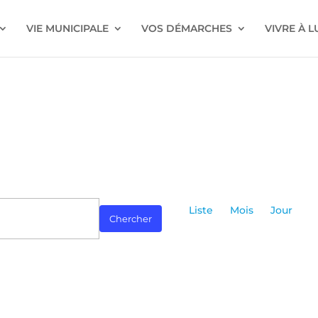
VIE MUNICIPALE
VOS DÉMARCHES
VIVRE À 
Navigatio
de
Liste
Mois
Jour
Chercher
vues
Évènemen
ez