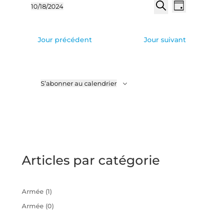
Recherch
Naviga
10/18/2024
Jour
de
et
Sélectionnez
Recherche
vues
une
navigatio
Évène
date.
de
Jour précédent
Jour suivant
vues
Évèneme
S’abonner au calendrier
Articles par catégorie
Armée
(1)
Armée
(0)