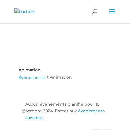
Animation
Animation
Évènements
Évènements
for
Aucun évènements planifié pour 18
octobre 2024. Passer aux
évènements
18
Notice
suivants
.
octobre
2024