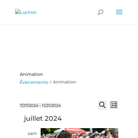
Animation
Animation
Évènements
Recherch
Naviga
Évènements
7/27/2024
 - 
11/21/2024
Liste
de
et
Sélectionnez
Recherche
vues
juillet 2024
une
navigatio
Évène
date.
de
sam
vues