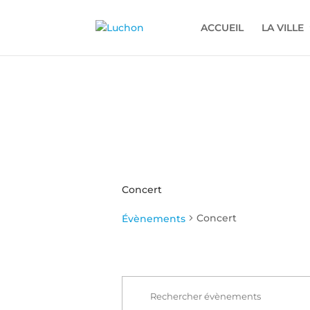
ACCUEIL
LA VILLE
Concert
Concert
Évènements
Recherche
Évènements
et
for
Saisir
navigation
mot-