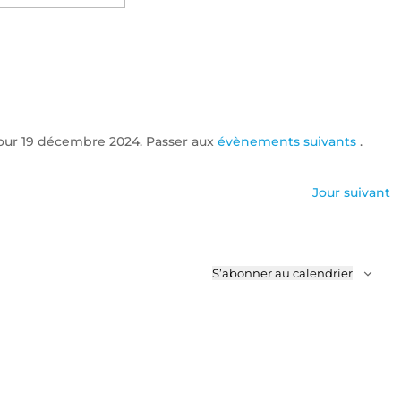
Évènemen
ez
our 19 décembre 2024. Passer aux
évènements suivants
.
Notice
Jour suivant
S’abonner au calendrier