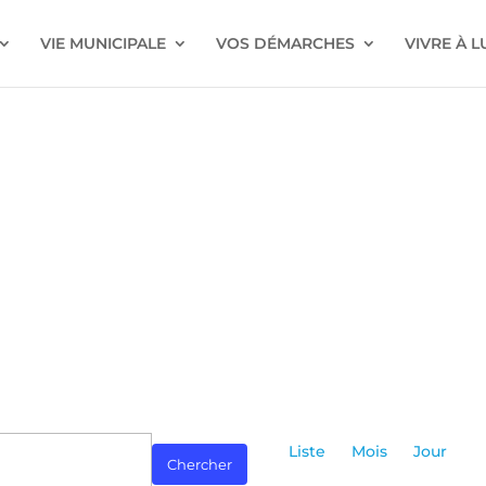
VIE MUNICIPALE
VOS DÉMARCHES
VIVRE À 
Navigatio
de
Liste
Mois
Jour
Chercher
vues