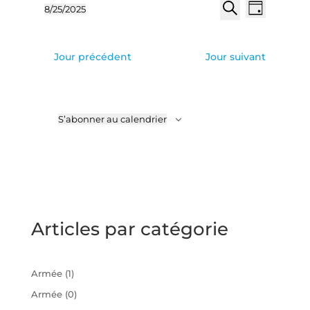
Recherch
Naviga
8/25/2025
Jour
de
et
Sélectionnez
Recherche
vues
une
navigatio
Évène
date.
de
Jour précédent
Jour suivant
vues
Évèneme
S’abonner au calendrier
Articles par catégorie
Armée
(1)
Armée
(0)