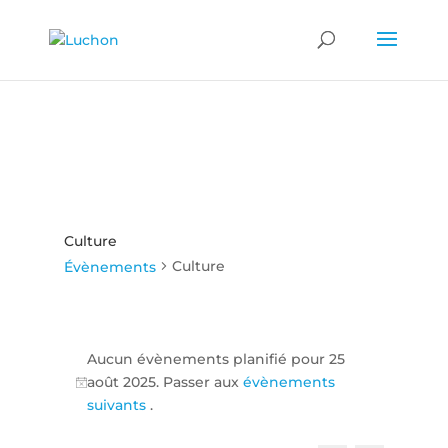
Culture
Culture
Évènements
Évènements
for
Aucun évènements planifié pour 25
août 2025. Passer aux
évènements
25
Notice
suivants
.
août
2025