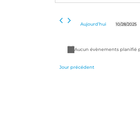
28
de
clé.
octobre
Rechercher
vues
2025
Évènements
Évènements
Aujourd’hui
10/28/2025
par
Sélectionn
mot-
une
clé.
date.
Aucun évènements planifié p
Jour précédent