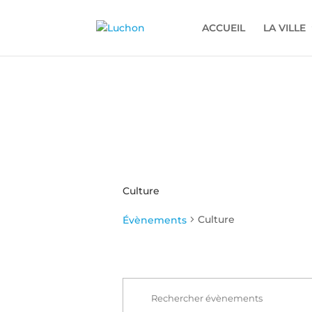
ACCUEIL
LA VILLE
Culture
Culture
Évènements
Recherche
Évènements
et
for
Saisir
navigation
mot-