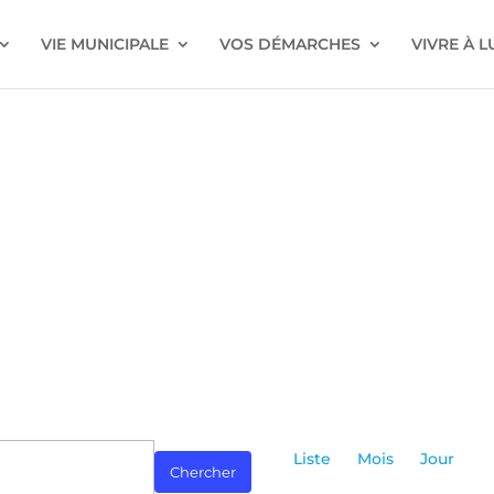
VIE MUNICIPALE
VOS DÉMARCHES
VIVRE À 
Navigatio
de
Liste
Mois
Jour
Chercher
vues