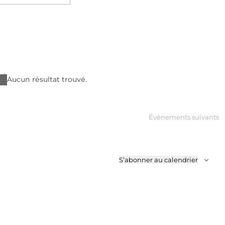
Évènemen
ez
Aucun résultat trouvé.
Notice
Évènements
suivants
S’abonner au calendrier