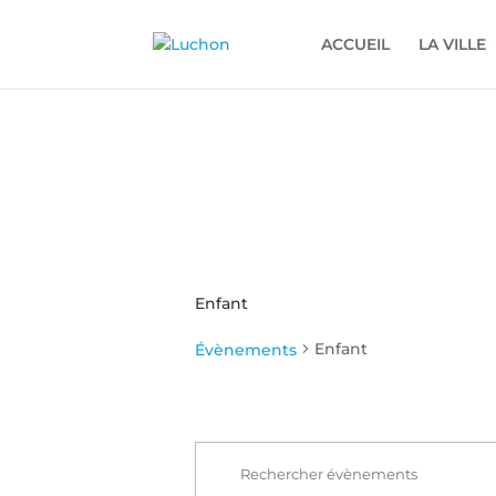
ACCUEIL
LA VILLE
Enfant
Enfant
Évènements
Recherche
Évènements
et
Saisir
navigation
mot-