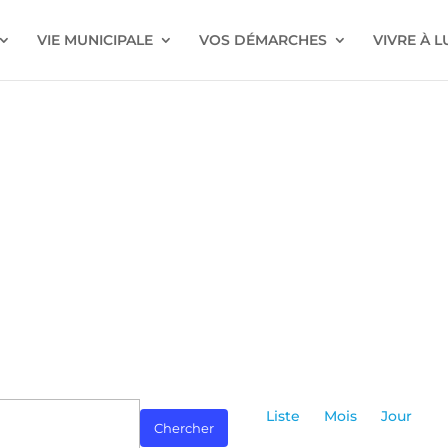
VIE MUNICIPALE
VOS DÉMARCHES
VIVRE À 
Navigatio
de
Liste
Mois
Jour
Chercher
vues