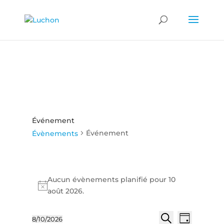
Événement
Événement
Évènements
Évènements
for
Aucun évènements planifié pour 10
Notice
août 2026.
10
août
Recherch
Naviga
2026
8/10/2026
Jour