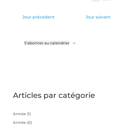
de
et
Sélectionnez
Recherche
vues
une
navigatio
Évène
date.
de
Jour précédent
Jour suivant
vues
Évèneme
S’abonner au calendrier
Articles par catégorie
Armée
(1)
Armée
(0)