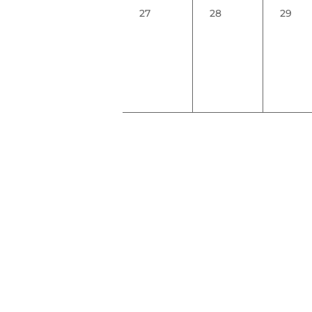
0
0
0
27
28
29
évènement,
évènement,
évène