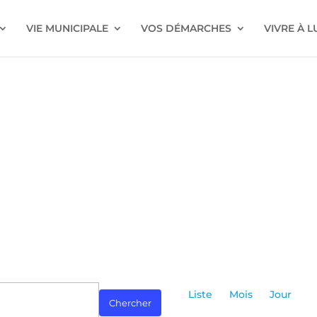
VIE MUNICIPALE
VOS DÉMARCHES
VIVRE À 
Navigatio
de
Liste
Mois
Jour
Chercher
vues