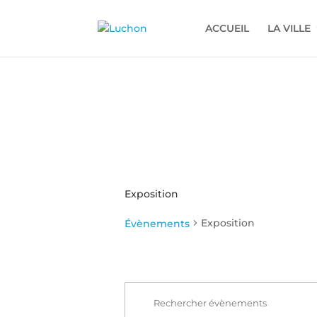
ACCUEIL
LA VILLE
Exposition
Exposition
Évènements
Recherche
Évènements
et
Saisir
navigation
mot-