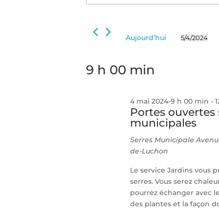
4
de
clé.
mai
Rechercher
vues
2024
Évènements
Évènements
Aujourd’hui
5/4/2024
par
Sélectionn
mot-
une
clé.
9 h 00 min
date.
4 mai 2024-9 h 00 min
-
1
Portes ouvertes 
municipales
Serres Municipale
Avenu
de-Luchon
Le service Jardins vous 
serres. Vous serez chaleu
pourrez échanger avec les
des plantes et la façon d