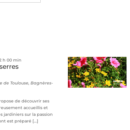
Évènemen
ez
2 h 00 min
serres
e de Toulouse, Bagnères-
propose de découvrir ses
reusement accueillis et
 jardiniers sur la passion
ont est préparé […]