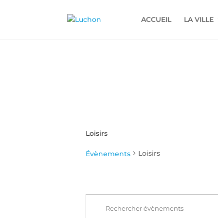
ACCUEIL
LA VILLE
Loisirs
Loisirs
Évènements
Recherche
Évènements
et
for
Saisir
navigation
mot-