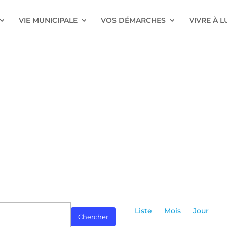
VIE MUNICIPALE
VOS DÉMARCHES
VIVRE À 
Navigatio
de
Liste
Mois
Jour
Chercher
vues